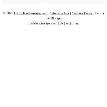
© 2026
Es.mobilehomespa.com
|
Site Structure
|
Cookies Policy
| Fourni
par
Blogger
mobilehomespa.com
|
de
|
en
|
it
|
nl